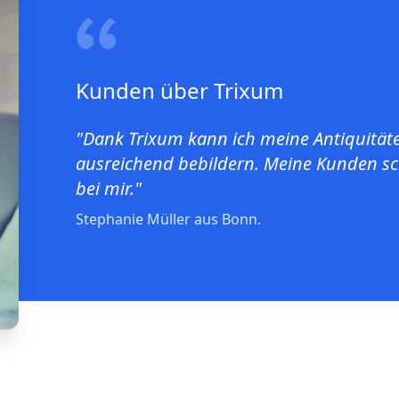
Kunden über Trixum
"Dank Trixum kann ich meine Antiquität
ausreichend bebildern. Meine Kunden s
bei mir."
Stephanie Müller aus Bonn.