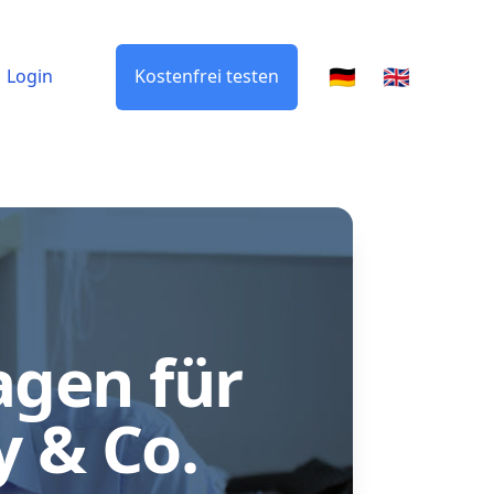
🇩🇪
🇬🇧
Login
Kostenfrei testen
gen für
 & Co.